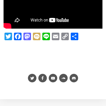
Twitter
Facebook
Mastodon
Mixi
Line
Email
Copy
共
Link
有