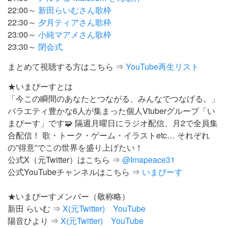
22:00～
新田らいむさん歌枠
22:30～
夕月ティアさん歌枠
23:00～
小純マアメさん歌枠
23:30～
閉会式
まとめて視聴する方はこちら ⇒
YouTube再生リスト
★いまぴーすとは
「今この瞬間のあなたとつながる、みんなでつなげる。」
バラエティ豊かな6人が集まった個人Vtuberグループ「い
まぴーす」です🧩 隔週月曜日にラジオ配信、月2で全員集
合配信！ 歌・トーク・ゲーム・イラストetc… それぞれ
の”得意”でこの世界を盛り上げたい！
公式X（元Twitter）はこちら ⇒
@Imapeace31
公式YouTubeチャンネルはこちら ⇒
いまぴーす
★いまぴーすメンバー（敬称略）
新田 らいむ ⇒
X(元Twitter)
YouTube
陽音ひより ⇒
X(元Twitter)
YouTube