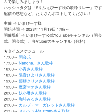
ムで楽しみましょう！
ハッシュタグは「#りふぇぴーす秋の歌枠リレー」です！
配信の感想など、たくさんポストしてください！
主催 ⇒ いまぴーす様
開始時間 ⇒ 2023年11月19日 17時～
開催場所 ⇒ いまぴーす公式YouTubeチャンネル（開会
式、閉会式）、各Vtuberのチャンネル（歌枠）
★タイムスケジュール
17:00～
開会式
17:30～
Nanoha。さん歌枠
18:00～
小宵さん歌枠
18:30～
陽音ひよりさん歌枠
19:00～
薬膳クリスさん歌枠
19:30～
魔宮マオさん歌枠
20:00～
妖小琳さん歌枠
20:30～
珈琲みるさん歌枠
21:00～
カルプ・マーガレットさん歌枠
21:30～
メルシュ-Malstrøm-さん歌枠