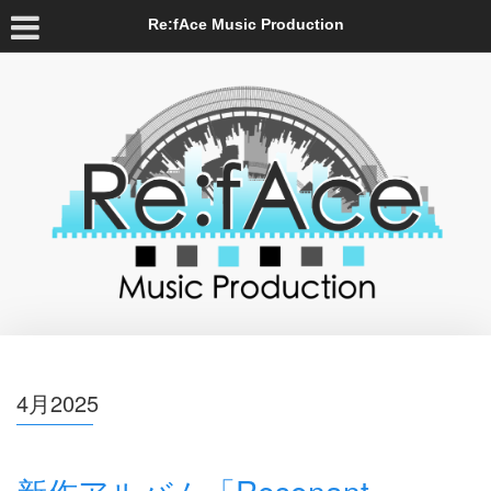
Re:fAce Music Production
4月2025
新作アルバム「Resonant