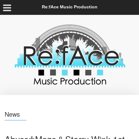
Re:fAce Music Production
News
Abyss♰Maze＆Starry Wink 1st