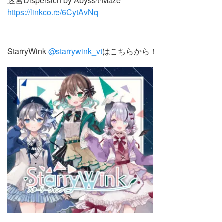
迷宮Dispersion by Abyss♰Maze
https://linkco.re/6CytAvNq
StarryWink
@starrywink_vt
はこちらから！