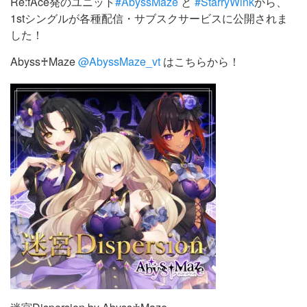
Re:fAce発のユニット
#AbyssMaze
と
#StarryWink
から、
1stシングルが各種配信・サブスクサービスに公開されま
した！
Abyss♰Maze
@AbyssMaze_vt
はこちらから！